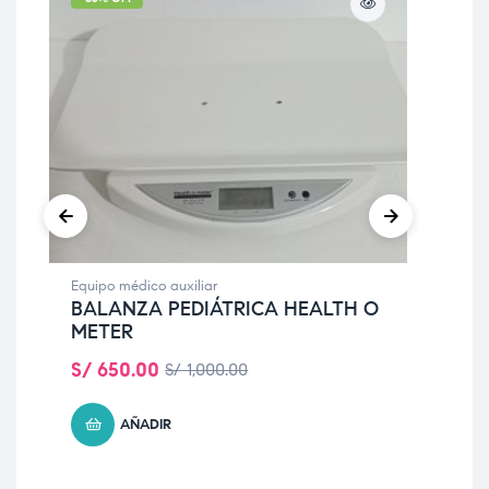
Equipo médico auxiliar
Equi
BALANZA PEDIÁTRICA HEALTH O
CO
METER
AR
S/
650.00
S/
S/
1,000.00
AÑADIR