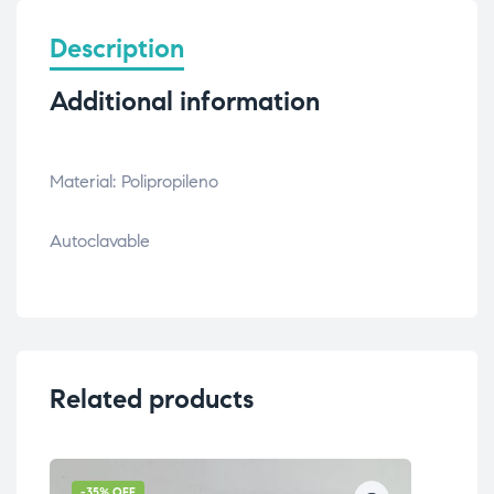
Description
Additional information
Material: Polipropileno
Autoclavable
Related products
-35% OFF
-7