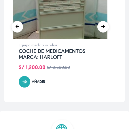
Equipo médico auxiliar
Equi
COCHE DE MEDICAMENTOS
IM
MARCA: HARLOFF
(R
S/
1,200.00
S/
S/
2,500.00
AÑADIR