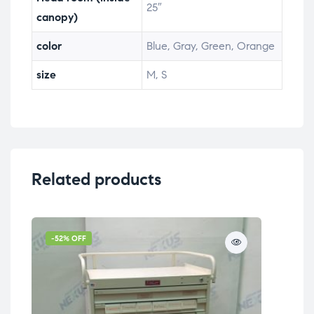
25″
canopy)
color
Blue, Gray, Green, Orange
size
M, S
Related products
-52% OFF
-3