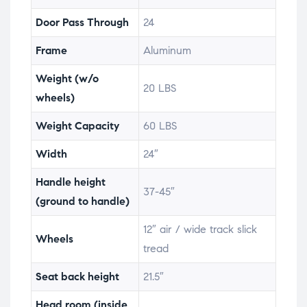
Door Pass Through
24
Frame
Aluminum
Weight (w/o
20 LBS
wheels)
Weight Capacity
60 LBS
Width
24″
Handle height
37-45″
(ground to handle)
12″ air / wide track slick
Wheels
tread
Seat back height
21.5″
Head room (inside