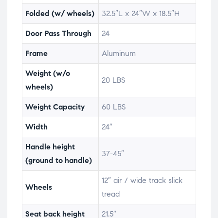
Folded (w/ wheels)
32.5″L x 24″W x 18.5″H
Door Pass Through
24
Frame
Aluminum
Weight (w/o
20 LBS
wheels)
Weight Capacity
60 LBS
Width
24″
Handle height
37-45″
(ground to handle)
12″ air / wide track slick
Wheels
tread
Seat back height
21.5″