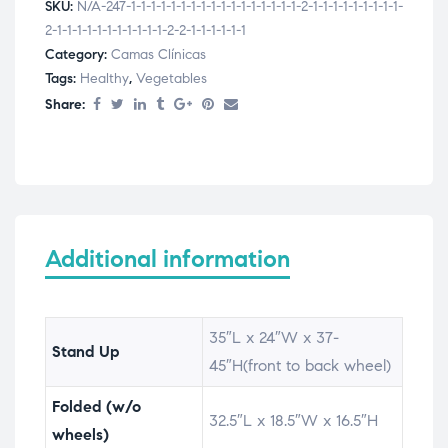
SKU:
N/A-247-1-1-1-1-1-1-1-1-1-1-1-1-1-1-1-1-1-2-1-1-1-1-1-1-1-1-1-
2-1-1-1-1-1-1-1-1-1-1-1-2-2-1-1-1-1-1-1
Category:
Camas Clínicas
Tags:
Healthy
,
Vegetables
Share:
Additional information
35″L x 24″W x 37-
Stand Up
45″H(front to back wheel)
Folded (w/o
32.5″L x 18.5″W x 16.5″H
wheels)