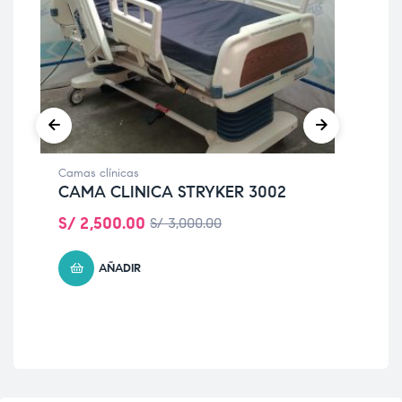
Camas clínicas
Mon
CAMA CLINICA STRYKER 3002
MO
S/
2,500.00
S/
S/
3,000.00
AÑADIR