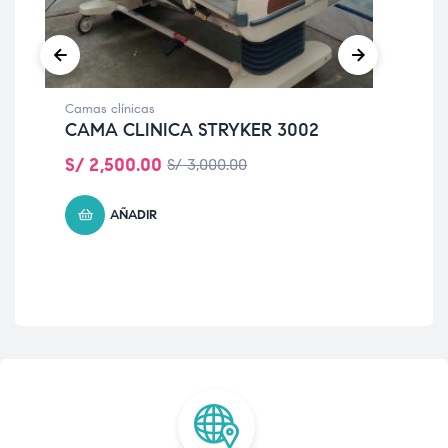
Camas clínicas
Reha
CAMA CLINICA STRYKER 3002
SI
MA
S/
2,500.00
S/
3,000.00
S/
AÑADIR